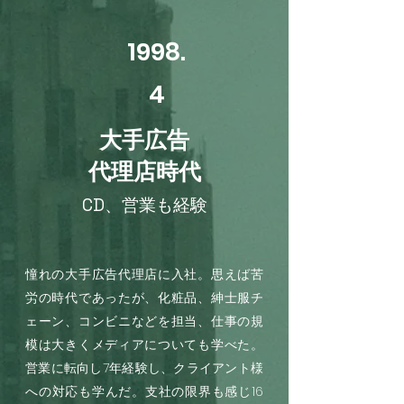
1998.
4
​大手広告
代理店時代
CD、営業も経験
憧れの大手広告代理店に入社。思えば苦
労の時代であったが、化粧品、紳士服チ
ェーン、コンビニなどを担当、仕事の規
模は大きくメディアについても学べた。
営業に転向し7年経験し、クライアント様
への対応も学んだ。
支社の限界も感じ16