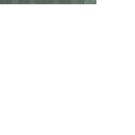
この度、シーエムバーは次世代にバトン
タッチし新しい広告会社を立ち上げま
す。もちろん協力体制をとりながら今ま
での実績をフルに活かし意欲的に取り組
む所存であります。
今後の活躍にご期待くださ
い！
Mr.
Churchill
ミスター・チャーチルは、シンガー
ソングライターとして、オリジナル
楽曲の制作・発表・ライブ活動を行