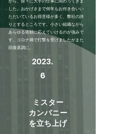
がら、徐々に大手の仕事に関わってきま
した。おかげさまで何年もお付き合いい
ただいているお得意様が多く、弊社の誇
りとするところです。小さい組織ながら
あらゆる依頼に応えていけるのが強みで
す。コロナ禍で打撃を受けましたがまた
回復基調に。
2023.
6
​ミスター
カンパニー
を立ち上げ